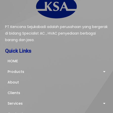
PT Kencana Sejukabadi adalah perusahaan yang bergerak
di bidang Specialist AC , HVAC penyediaan berbagai
barang dan jasa.
Quick Links
HOME
Products
About
Clients
Services