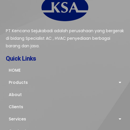
PT Kencana Sejukabadi adalah perusahaan yang bergerak
di bidang Specialist AC , HVAC penyediaan berbagai
barang dan jasa.
Quick Links
HOME
Products
About
Clients
Services